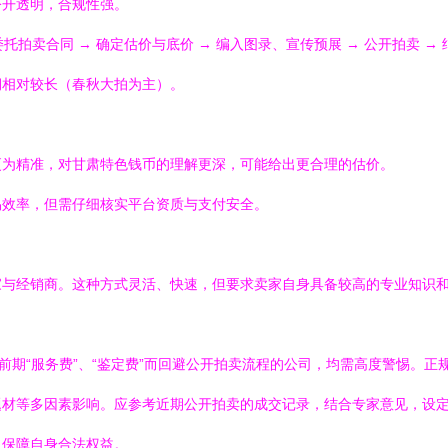
公开透明，合规性强。
托拍卖合同 → 确定估价与底价 → 编入图录、宣传预展 → 公开拍卖 →
期相对较长（春秋大拍为主）。
更为精准，对甘肃特色钱币的理解更深，可能给出更合理的估价。
易效率，但需仔细核实平台资质与支付安全。
家与经销商。这种方式灵活、快速，但要求卖家自身具备较高的专业知识
额前期“服务费”、“鉴定费”而回避公开拍卖流程的公司，均需高度警惕。
题材等多因素影响。应参考近期公开拍卖的成交记录，结合专家意见，设
，保障自身合法权益。