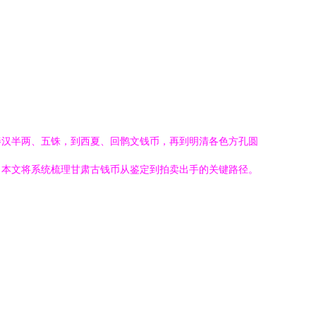
秦汉半两、五铢，到西夏、回鹘文钱币，再到明清各色方孔圆
。本文将系统梳理甘肃古钱币从鉴定到拍卖出手的关键路径。
。