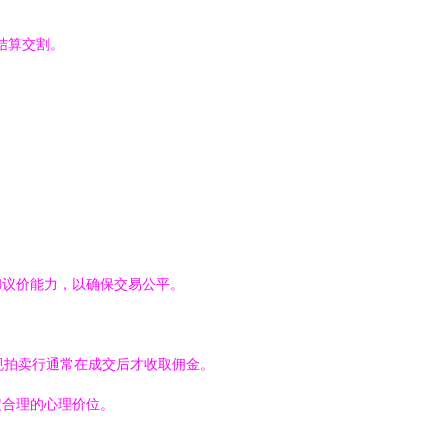
 结算交割。
和议价能力，以确保交易公平。
正规拍卖行通常在成交后才收取佣金。
定合理的心理价位。