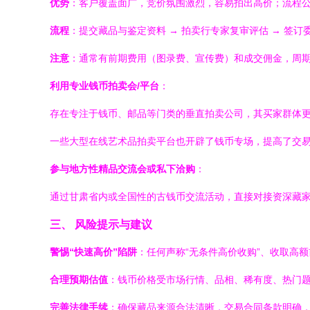
优势
：客户覆盖面广，竞价氛围激烈，容易拍出高价；流程
流程
：提交藏品与鉴定资料 → 拍卖行专家复审评估 → 签订委
注意
：通常有前期费用（图录费、宣传费）和成交佣金，周
利用专业钱币拍卖会/平台
：
存在专注于钱币、邮品等门类的垂直拍卖公司，其买家群体
一些大型在线艺术品拍卖平台也开辟了钱币专场，提高了交
参与地方性精品交流会或私下洽购
：
通过甘肃省内或全国性的古钱币交流活动，直接对接资深藏
三、 风险提示与建议
警惕“快速高价”陷阱
：任何声称“无条件高价收购”、收取高
合理预期估值
：钱币价格受市场行情、品相、稀有度、热门
完善法律手续
：确保藏品来源合法清晰，交易合同条款明确