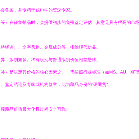
协会备案，并专精于钱币学的资深专家。
利等）在征集拍品时，会提供初步的免费鉴定评估，其意见具有很高的市
独特锈迹）、文字风格、金属成分等，排除现代仿品。
差异，版别繁多。稀有版别与普通版别价值相差悬殊。
补）是决定其价格的核心因素之一，需按照行业标准（如MS、AU、XF
、鉴定结论及专家或机构签章，此为藏品身份的“硬通货”。
实现藏品价值最大化且过程安全可靠。