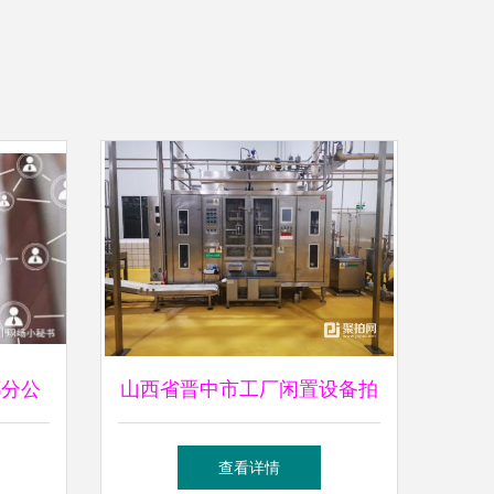
都分公
山西省晋中市工厂闲置设备拍
拍卖业
卖成交 56.4万元落槌，资产盘
查看详情