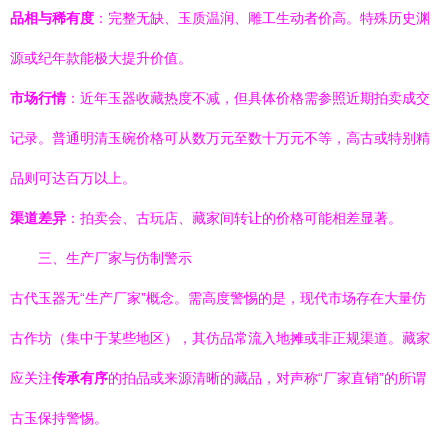
品相与稀有度
：完整无缺、玉质温润、雕工生动者价高。特殊历史渊
源或纪年款能极大提升价值。
市场行情
：近年玉器收藏热度不减，但具体价格需参照近期拍卖成交
记录。普通明清玉碗价格可从数万元至数十万元不等，高古或特别精
品则可达百万以上。
渠道差异
：拍卖会、古玩店、藏家间转让的价格可能相差显著。
三、生产厂家与仿制警示
古代玉器无“生产厂家”概念。需高度警惕的是，现代市场存在大量仿
古作坊（集中于某些地区），其仿品常流入地摊或非正规渠道。藏家
应关注
传承有序
的拍品或来源清晰的藏品，对声称“厂家直销”的所谓
古玉保持警惕。