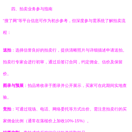
四、拍卖业务参与指南
“搜了网”等平台信息可作为初步参考，但深度参与需系统了解拍卖流
程：
送拍
：选择信誉良好的拍卖行，提供清晰照片与详细描述申请送拍。
拍卖行专家会进行初审，通过后签订合同，约定佣金、估价及保留
价。
图录与预展
：拍品将收录于图录并公开展示，买家可在此期间实地查
验。
竞拍
：可通过现场、电话、网络委托等方式出价。需注意拍卖行的买
家佣金比例（通常在落槌价上加收10%-15%）。